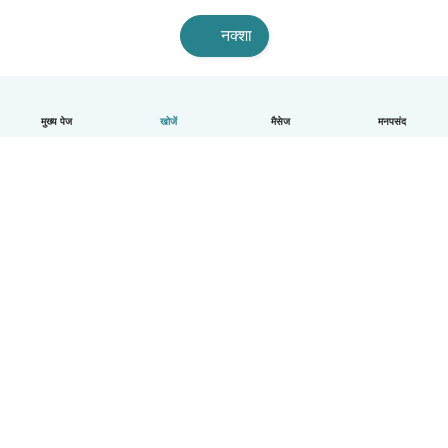
नक्शा
मुख्य पेज
खोजें
मैसेज
मनपसंद
हिन्दी
यह कैसे काम करता है
मदद
नियम और गोपनीयता
कीमत
कंपनी की जानकारी
कंपनियों के लिए Babysits
सामुदायिक मानक
© Babysits B.V.