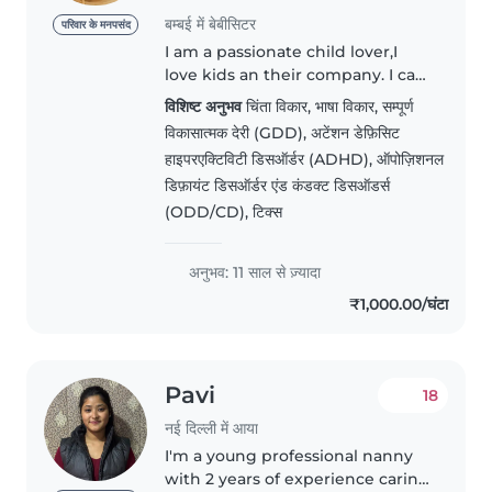
बम्बई में बेबीसिटर
परिवार के मनपसंद
I am a passionate child lover,I
love kids an their company. I can
handle kids very easily an with
विशिष्ट अनुभव
चिंता विकार, भाषा विकार, सम्पूर्ण
full dedication. I have 30 years of
विकासात्मक देरी (GDD), अटेंशन डेफ़िसिट
experience .kids are my world.at
हाइपरएक्टिविटी डिसऑर्डर (ADHD), ऑपोज़िशनल
the same time..
डिफ़ायंट डिसऑर्डर एंड कंडक्ट डिसऑडर्स
(ODD/CD), टिक्स
अनुभव: 11 साल से ज़्यादा
₹1,000.00/घंटा
Pavi
18
नई दिल्ली में आया
I'm a young professional nanny
with 2 years of experience caring