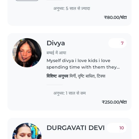
jobs and I am pursuing college (I
अनुभव: 5 साल से ज़्यादा
am giving my service 24h ) I am
₹80.00/घंटा
given my time half an hour..
Divya
7
बम्बई में आया
Myself divya i love kids i love
spending time with them they
are best friends for life
विशिष्ट अनुभव
मिर्गी, दृष्टि बाधित, टिक्स
अनुभव: 1 साल से कम
₹250.00/घंटा
DURGAVATI DEVI
10