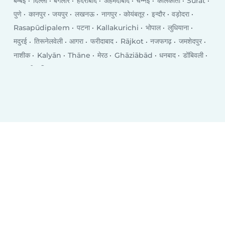
बम्बई
दिल्ली
बंगलौर
हैदराबाद
अहमदाबाद
चेन्नई
कोलकाता
Surat
पुणे
कानपुर
जयपुर
लखनऊ
नागपुर
कोयंबतूर
इन्दौर
वड़ोदरा
Rasapūdipalem
पटना
Kallakurichi
भोपाल
लुधियाना
मदुरई
तिरूनेलवेली
आगरा
फरीदाबाद
Rājkot
नजफगढ़
जमशेदपुर
नाशीक
Kalyān
Thāne
मेरठ
Ghāziābād
धनबाद
डोंबिवली
वाराणसी
विजयवाडा