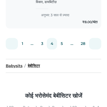
विकार, डायबिटीज़
खाली समय में फिर से बेबीसिटिंग करने की इच्छा है
क्योंकि मुझे बच्चों की देखभाल करने में मज़ा आता
है..
अनुभव: 3 साल से ज़्यादा
₹8.00/घंटा
1
...
3
4
5
...
28
Babysits
बेबीसिटर
कोई भरोसेमंद बेबीसिटर खोजें