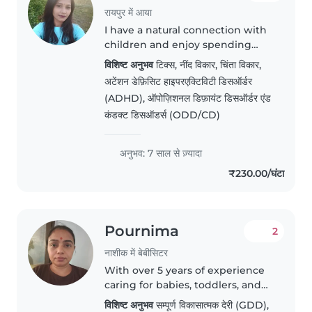
रायपुर में आया
I have a natural connection with
children and enjoy spending
time with them. I love playing,
विशिष्ट अनुभव
टिक्स, नींद विकार, चिंता विकार,
engaging in creative activities,
अटेंशन डेफ़िसिट हाइपरएक्टिविटी डिसऑर्डर
and creating a fun, safe, and
(ADHD), ऑपोज़िशनल डिफ़ायंट डिसऑर्डर एंड
positive learning environment...
कंडक्ट डिसऑडर्स (ODD/CD)
अनुभव: 7 साल से ज़्यादा
₹230.00/घंटा
Pournima
2
नाशीक में बेबीसिटर
With over 5 years of experience
caring for babies, toddlers, and
preschoolers, I bring a calm and
विशिष्ट अनुभव
सम्पूर्ण विकासात्मक देरी (GDD),