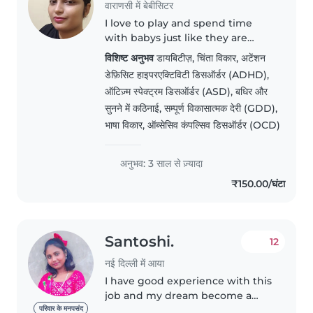
वाराणसी में बेबीसिटर
I love to play and spend time
with babys just like they are
mine
विशिष्ट अनुभव
डायबिटीज़, चिंता विकार, अटेंशन
डेफ़िसिट हाइपरएक्टिविटी डिसऑर्डर (ADHD),
ऑटिज़्म स्पेक्ट्रम डिसऑर्डर (ASD), बधिर और
सुनने में कठिनाई, सम्पूर्ण विकासात्मक देरी (GDD),
भाषा विकार, ऑब्सेसिव कंपल्सिव डिसऑर्डर (OCD)
अनुभव: 3 साल से ज़्यादा
₹150.00/घंटा
Santoshi.
12
नई दिल्ली में आया
I have good experience with this
job and my dream become a
teacher so needs this type of
परिवार के मनपसंद