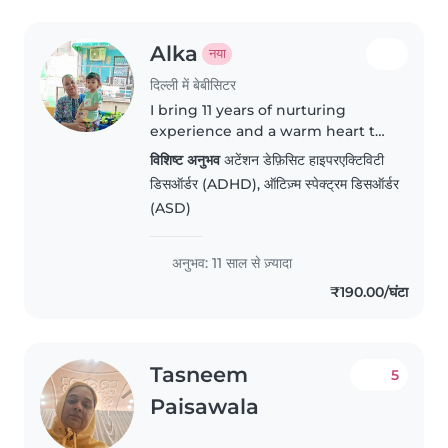
Alka
नया
दिल्ली में बेबीसिटर
I bring 11 years of nurturing
experience and a warm heart to
every home I care for.
विशिष्ट अनुभव
अटेंशन डेफ़िसिट हाइपरएक्टिविटी
Comfortable caring for babies
डिसऑर्डर (ADHD), ऑटिज़्म स्पेक्ट्रम डिसऑर्डर
through school-agers, I specialize
(ASD)
in supporting children with
ADHD..
अनुभव: 11 साल से ज़्यादा
₹190.00/घंटा
Tasneem
5
Paisawala