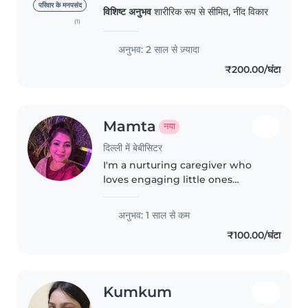
for babies, toddlers, and
परिवार के मनपसंद
विशिष्ट अनुभव
शारीरिक रूप से सीमित, नींद विकार
preschoolers. I'm fluent in Hindi
(1)
and Punjabi, and I have a warm
and friendly personality..
अनुभव: 2 साल से ज़्यादा
₹200.00/घंटा
Mamta
नया
दिल्ली में बेबीसिटर
I'm a nurturing caregiver who
loves engaging little ones
through drawing, reading, and
music. I offer reliable childcare
अनुभव: 1 साल से कम
with a focus on creativity and
₹100.00/घंटा
patience. At my cosy home, I..
Kumkum