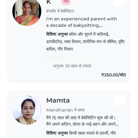
K
नया
बंगलौर में बेबीसिटर
I'm an experienced parent with
a decade of babysitting,
specialising in caring for babies
विशिष्ट अनुभव
बधिर और सुनने में कठिनाई,
with diverse needs—from
डायबिटीज़, भाषा विकार, शारीरिक रूप से सीमित, दृष्टि
hearing or visual challenges to
बाधित, नींद विकार
language disorders or diabetes.
Fluent..
अनुभव: 10 साल से ज़्यादा
₹250.00/घंटा
Mamta
Mandhanān में आया
मैंने 15 साल की उम्र में बेबीसिटिंग शुरू की थी।
मैंने अपने कज़िन, दोस्त के भाई-बहन और अपने
पड़ोसियों के बच्चों की बेबीसिटिंग की है। फ़िलहाल
विशिष्ट अनुभव
किसी खाद्य पदार्थ से एलर्जी, नींद
मैं एक प्राथमिक विद्यालय में टीचर हूँ। मुझे अपने