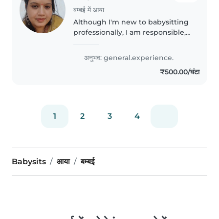
बम्बई में आया
Although I'm new to babysitting
professionally, I am responsible,
patient, and enjoy being around
children. I'm eager to provide a
अनुभव: general.experience.
safe, caring, and supportive
₹500.00/घंटा
environment while learning..
1
2
3
4
Babysits
आया
बम्बई