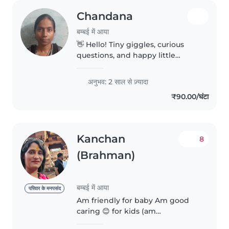
Chandana
बम्बई में आया
👋 Hello! Tiny giggles, curious
questions, and happy little
adventures make every day
special! I'm a caring, patient, and
अनुभव: 2 साल से ज़्यादा
responsible babysitter who loves
₹90.00/घंटा
creating a safe, fun, and..
Kanchan
8
(Brahman)
बम्बई में आया
परिवार के मनपसंद
Am friendly for baby Am good
caring 😊 for kids (am
vegetarian) I love working with