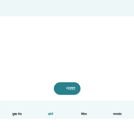
नक्शा
मुख्य पेज
खोजें
मैसेज
मनपसंद