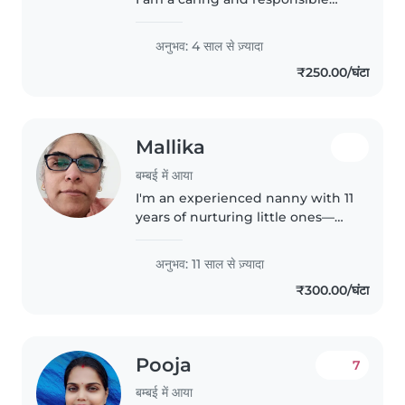
nanny. I have experience taking
care of babies, toddlers and
अनुभव: 4 साल से ज़्यादा
school kids. I am looking for a 24
₹250.00/घंटा
hours live-in nanny..
Mallika
बम्बई में आया
I'm an experienced nanny with 11
years of nurturing little ones—
from preschoolers to eager
gradeschoolers. Fluent in
अनुभव: 11 साल से ज़्यादा
English, I specialise in reading,
₹300.00/घंटा
gentle language, and music
activities,..
Pooja
7
बम्बई में आया