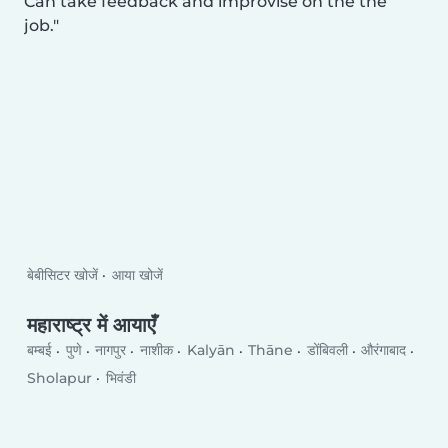
Can take feedback and improvise on the the
job.
बेबीसिटर खोजें
आया खोजें
महाराष्ट्र में आयाएँ
बम्बई
पुणे
नागपुर
नाशीक
Kalyān
Thāne
डोंबिवली
औरंगाबाद
Sholapur
भिवंडी