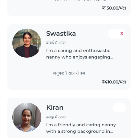
₹150.00/घंटा
Swastika
3
बम्बई में आया
I'm a caring and enthusiastic
nanny who enjoys engaging
with children of all ages through
reading, music and games. Multi-
अनुभव: 1 साल से कम
lingual in Bengali, Hindi and
₹410.00/घंटा
English, I'm comfortable
cooking..
Kiran
बम्बई में आया
I'm a friendly and caring nanny
with a strong background in
childcare. I have experience