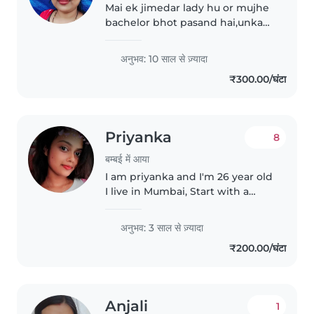
Mai ek jimedar lady hu or mujhe
bachelor bhot pasand hai,unka
har chiz ka Dyan rkhana pasand
krti hu,khelna khilana or ha
अनुभव: 10 साल से ज़्यादा
mujhe cooking krna achha lgta
₹300.00/घंटा
hai,.............................................
Priyanka
8
बम्बई में आया
I am priyanka and I'm 26 year old
I live in Mumbai, Start with a
warm and inviting introduction,
mentioning the nanny's name
अनुभव: 3 साल से ज़्यादा
and expressing their passion for
₹200.00/घंटा
childcare. Briefly touch..
Anjali
1