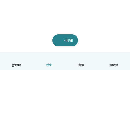
नक्शा
मुख्य पेज
खोजें
मैसेज
मनपसंद
हिन्दी
यह कैसे काम करता है
मदद
नियम और गोपनीयता
कीमत
कंपनी की जानकारी
कंपनियों के लिए Babysits
सामुदायिक मानक