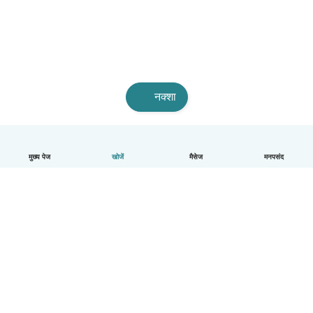
नक्शा
मुख्य पेज
खोजें
मैसेज
मनपसंद
हिन्दी
यह कैसे काम करता है
मदद
नियम और गोपनीयता
कीमत
कंपनी की जानकारी
कंपनियों के लिए Babysits
सामुदायिक मानक