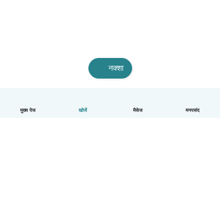
नक्शा
मुख्य पेज
खोजें
मैसेज
मनपसंद
हिन्दी
यह कैसे काम करता है
मदद
नियम और गोपनीयता
कीमत
कंपनी की जानकारी
कंपनियों के लिए Babysits
सामुदायिक मानक