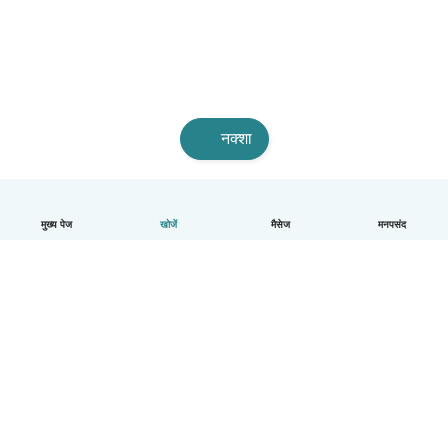
नक्शा
मुख्य पेज
खोजें
मैसेज
मनपसंद
हिन्दी
यह कैसे काम करता है
मदद
नियम और गोपनीयता
कीमत
कंपनी की जानकारी
कंपनियों के लिए Babysits
सामुदायिक मानक