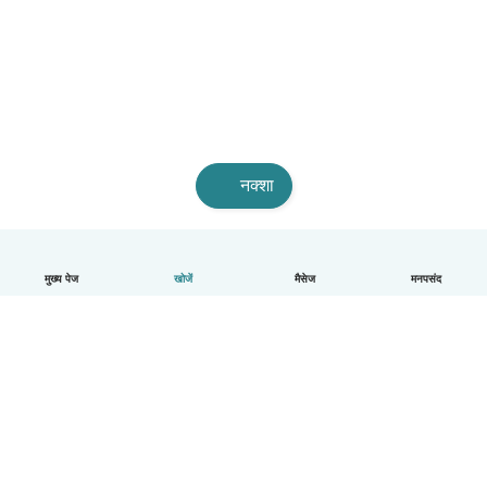
नक्शा
मुख्य पेज
खोजें
मैसेज
मनपसंद
हिन्दी
यह कैसे काम करता है
मदद
नियम और गोपनीयता
कीमत