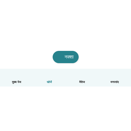
नक्शा
मुख्य पेज
खोजें
मैसेज
मनपसंद
हिन्दी
यह कैसे काम करता है
मदद
नियम और गोपनीयता
कीमत