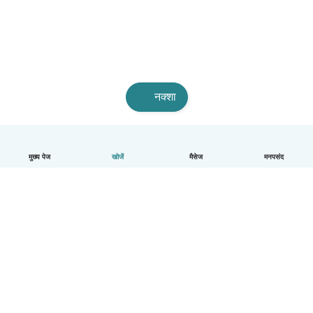
नक्शा
मुख्य पेज
खोजें
मैसेज
मनपसंद
हिन्दी
यह कैसे काम करता है
मदद
नियम और गोपनीयता
कीमत
कंपनी की जानकारी
कंपनियों के लिए Babysits
सामुदायिक मानक