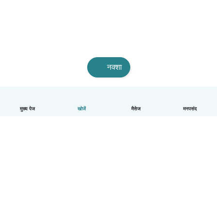
नक्शा
मुख्य पेज
खोजें
मैसेज
मनपसंद
हिन्दी
यह कैसे काम करता है
मदद
नियम और गोपनीयता
कीमत
कंपनी की जानकारी
कंपनियों के लिए Babysits
सामुदायिक मानक