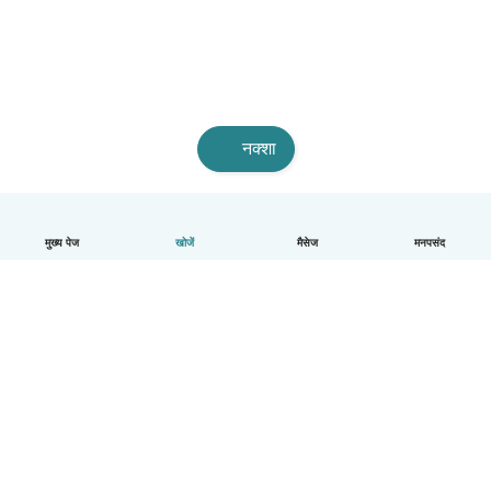
नक्शा
मुख्य पेज
खोजें
मैसेज
मनपसंद
हिन्दी
यह कैसे काम करता है
मदद
नियम और गोपनीयता
कीमत
कंपनी की जानकारी
कंपनियों के लिए Babysits
सामुदायिक मानक