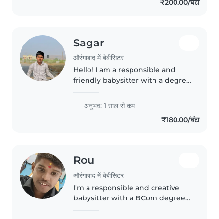
₹200.00/घंटा
and creating a safe, fun
environment..
Sagar
औरंगाबाद में बेबीसिटर
Hello! I am a responsible and
friendly babysitter with a degree
in biotechnology. I am
comfortable with pets and can
अनुभव: 1 साल से कम
assist with homework and
₹180.00/घंटा
chores. I enjoy drawing, reading,
playing..
Rou
औरंगाबाद में बेबीसिटर
I'm a responsible and creative
babysitter with a BCom degree,
eager to provide loving care for
your children. I'm comfortable