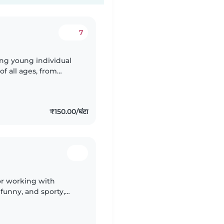
7
ring young individual
of all ages, from
nge of skills,
₹150.00/घंटा
or working with
 funny, and sporty,
looking for engaging