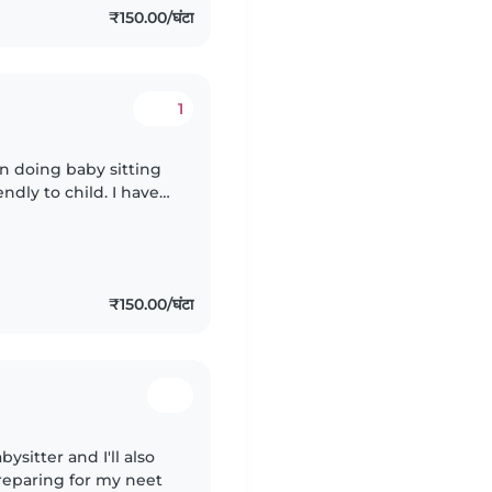
₹150.00/घंटा
1
n doing baby sitting
endly to child. I have
Like cooking and
₹150.00/घंटा
bysitter and I'll also
preparing for my neet