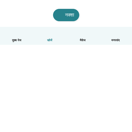
नक्शा
मुख्य पेज
खोजें
मैसेज
मनपसंद
हिन्दी
यह कैसे काम करता है
मदद
नियम और गोपनीयता
कीमत
कंपनी की जानकारी
कंपनियों के लिए Babysits
सामुदायिक मानक