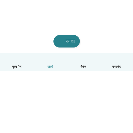
नक्शा
मुख्य पेज
खोजें
मैसेज
मनपसंद
हिन्दी
यह कैसे काम करता है
मदद
नियम और गोपनीयता
कीमत
कंपनी की जानकारी
कंपनियों के लिए Babysits
सामुदायिक मानक