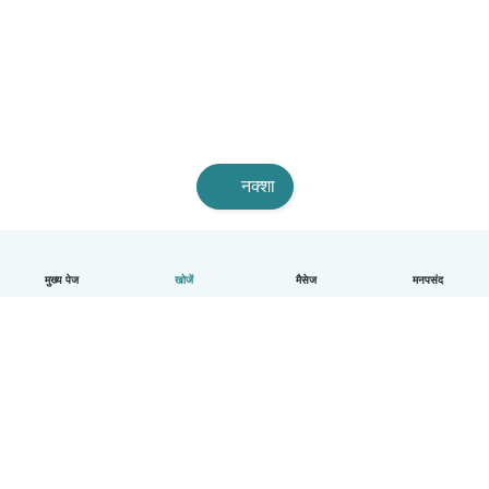
नक्शा
मुख्य पेज
खोजें
मैसेज
मनपसंद
हिन्दी
यह कैसे काम करता है
मदद
नियम और गोपनीयता
कीमत