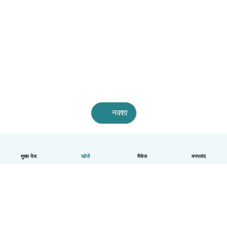
नक्शा
मुख्य पेज
खोजें
मैसेज
मनपसंद
हिन्दी