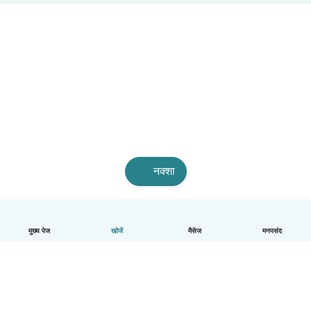
नक्शा
मुख्य पेज
खोजें
मैसेज
मनपसंद
हिन्दी