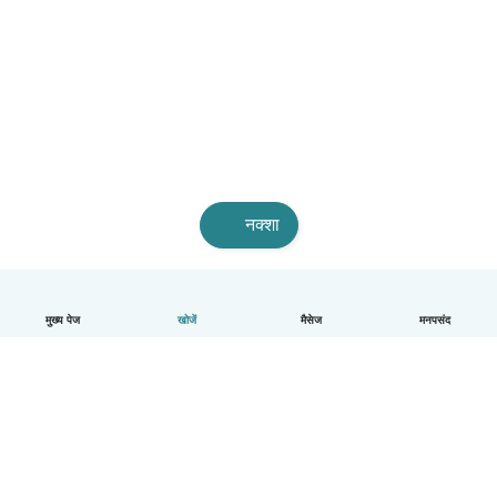
नक्शा
मुख्य पेज
खोजें
मैसेज
मनपसंद
हिन्दी