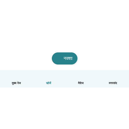
नक्शा
मुख्य पेज
खोजें
मैसेज
मनपसंद
हिन्दी