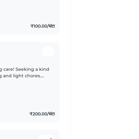
₹100.00/घंटा
g care! Seeking a kind
 and light chores.
elp us connect easily
₹200.00/घंटा