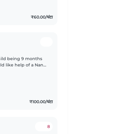
₹60.00/घंटा
hild being 9 months
ld like help of a Nany
 hours.
₹100.00/घंटा
8