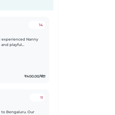
14
nd experienced Nanny
, and playful
nal, I need a Nanny
₹400.00/घंटा
11
d to Bengaluru. Our