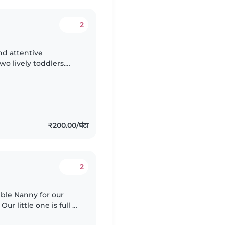
2
and attentive
wo lively toddlers.
urious little ones who
₹200.00/घंटा
2
ible Nanny for our
r little one is full of
omeone who can