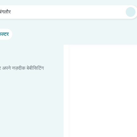
बंगलौर
िल्टर
र अपने नज़दीक बेबीसिटिंग