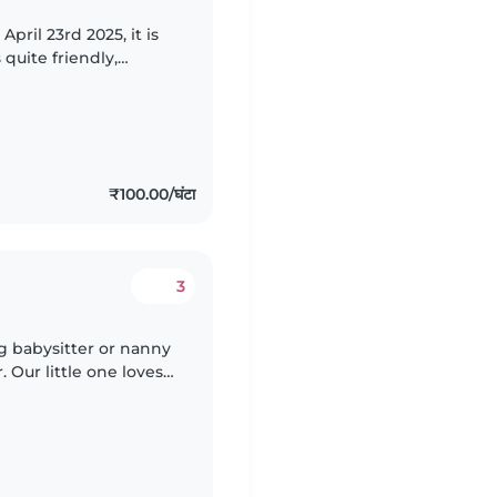
pril 23rd 2025, it is
 quite friendly,
re staying at a 2 BHK
₹100.00/घंटा
3
 babysitter or nanny
. Our little one loves
're looking for