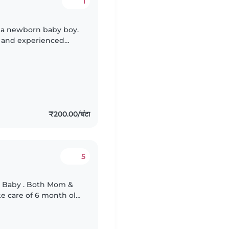
1
h a newborn baby boy.
g, and experienced
. We value kindness,
₹200.00/घंटा
5
 & Baby . Both Mom &
e care of 6 month old
few household chores