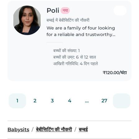
Poli
नया
बम्बई में बेबीसिटिंग की नौकरी
We are a family of four looking
for a reliable and trustworthy
nanny/babysitter. The primary
responsibility will be to pick up
बच्चों की संख्या: 1
our child from the school bus
बच्चों की उम्र:
6 से 12 साल
stop, safely accompany..
आखिरी गतिविधि: 4 दिन पहले
₹120.00/घंटा
1
2
3
4
...
27
Babysits
बेबीसिटिंग की नौकरी
बम्बई