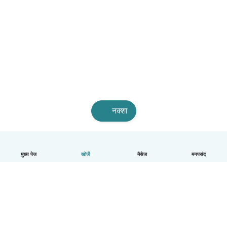
नक्शा
मुख्य पेज
खोजें
मैसेज
मनपसंद
हिन्दी