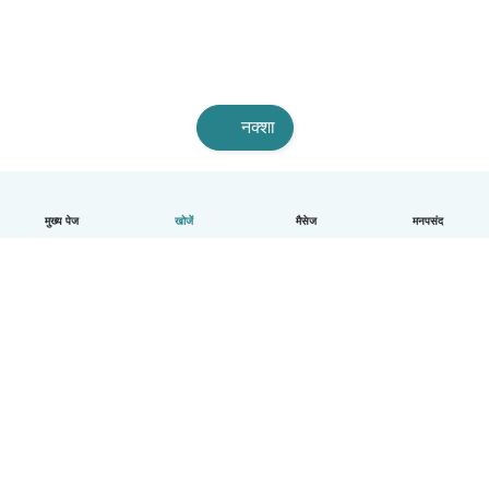
नक्शा
मुख्य पेज
खोजें
मैसेज
मनपसंद
हिन्दी
यह कैसे काम करता है
मदद
नियम और गोपनीयता
कीमत
कंपनी की जानकारी
कंपनियों के लिए Babysits
सामुदायिक मानक