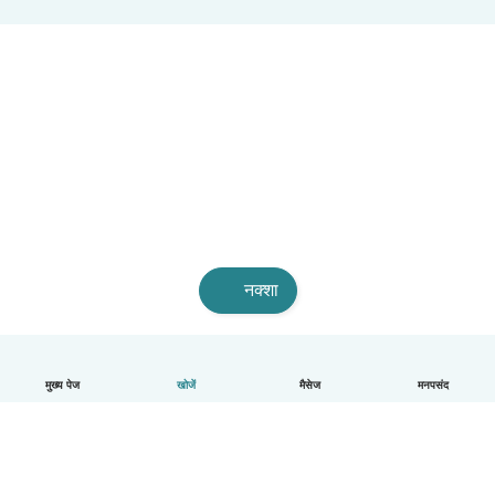
नक्शा
मुख्य पेज
खोजें
मैसेज
मनपसंद