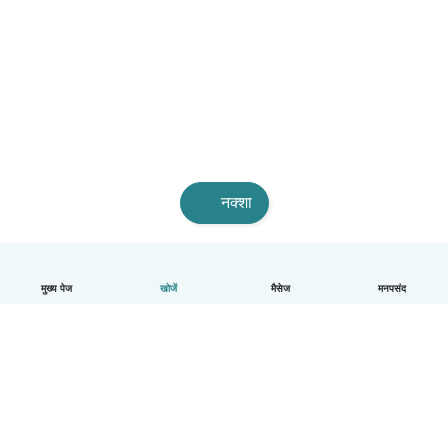
नक्शा
मुख्य पेज
खोजें
मैसेज
मनपसंद
हिन्दी