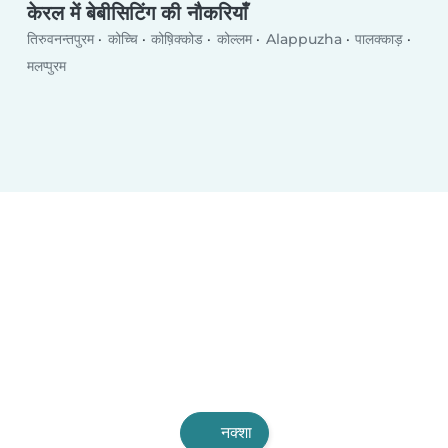
केरल में बेबीसिटिंग की नौकरियाँ
तिरुवनन्तपुरम
कोच्चि
कोष़िक्कोड
कोल्लम
Alappuzha
पालक्काड़
मलप्पुरम
नक्शा