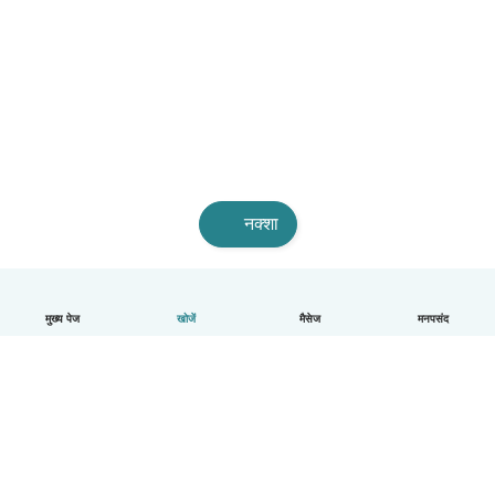
नक्शा
मुख्य पेज
खोजें
मैसेज
मनपसंद
हिन्दी