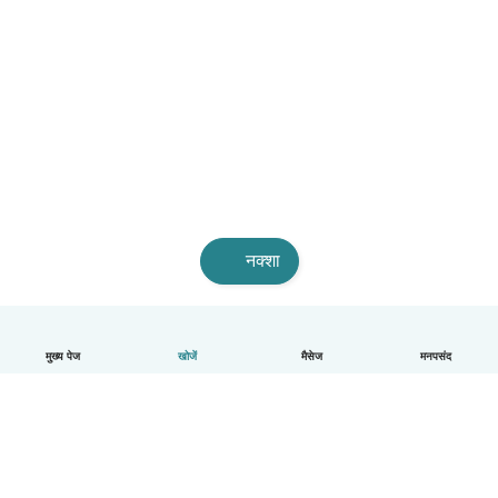
नक्शा
मुख्य पेज
खोजें
मैसेज
मनपसंद
हिन्दी