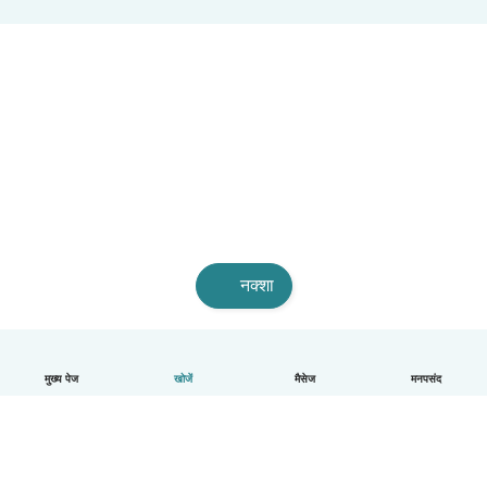
नक्शा
मुख्य पेज
खोजें
मैसेज
मनपसंद