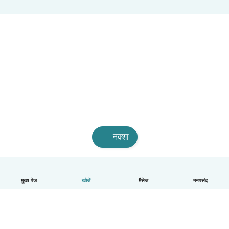
नक्शा
मुख्य पेज
खोजें
मैसेज
मनपसंद