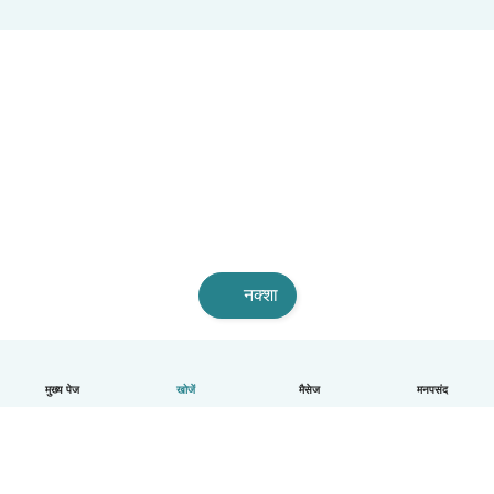
नक्शा
मुख्य पेज
खोजें
मैसेज
मनपसंद