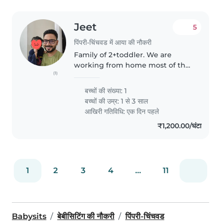
Jeet
5
पिंपरी-चिंचवड में आया की नौकरी
Family of 2+toddler. We are
working from home most of the
(1)
times. We need a nanny for our
1year 9 month old daughter. The
बच्चों की संख्या: 1
nanny should be energetic and
बच्चों की उम्र:
1 से 3 साल
young because our daughter is..
आखिरी गतिविधि: एक दिन पहले
₹1,200.00/घंटा
1
2
3
4
...
11
Babysits
बेबीसिटिंग की नौकरी
पिंपरी-चिंचवड