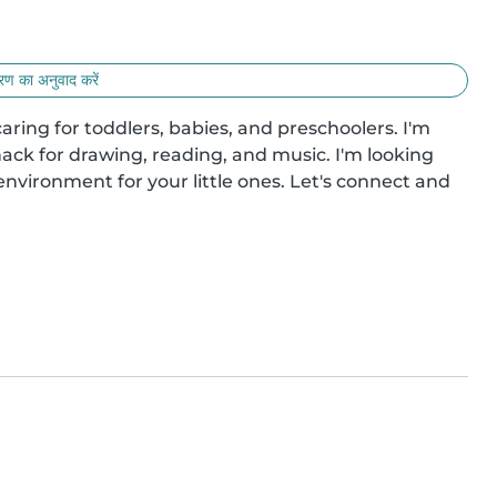
ण का अनुवाद करें
aring for toddlers, babies, and preschoolers. I'm 
ck for drawing, reading, and music. I'm looking 
vironment for your little ones. Let's connect and 