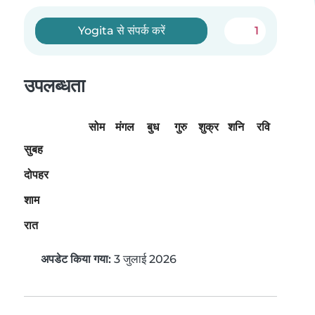
Yogita से संपर्क करें
1
उपलब्धता
सोम
मंगल
बुध
गुरु
शुक्र
शनि
रवि
सुबह
दोपहर
शाम
रात
अपडेट किया गया:
3 जुलाई 2026