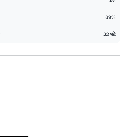
कल
89%
य
22 घंटे