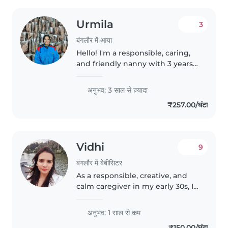
Urmila
3
बंगलौर में आया
Hello! I'm a responsible, caring,
and friendly nanny with 3 years
of experience caring for babies,
toddlers, preschoolers, and
अनुभव: 3 साल से ज़्यादा
gradeschoolers. I speak both
₹257.00/घंटा
English and Hindi, and I'm..
Vidhi
9
बंगलौर में बेबीसिटर
As a responsible, creative, and
calm caregiver in my early 30s, I
am excited to help your family.
While I'm new to professional
अनुभव: 1 साल से कम
babysitting, I have experience
₹150.00/घंटा