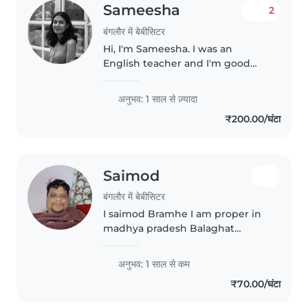
Sameesha
2
बंगलौर में बेबीसिटर
Hi, I'm Sameesha. I was an
English teacher and I'm good
with children. I can help with
studies, daily routine, and
अनुभव: 1 साल से ज़्यादा
improve their English
₹200.00/घंटा
communication. I'm looking for a
role focused..
Saimod
बंगलौर में बेबीसिटर
I saimod Bramhe I am proper in
madhya pradesh Balaghat
district and I am working in RNS
infrastructure limited last 13 year
अनुभव: 1 साल से कम
I am evening some income
₹70.00/घंटा
ganreat so iam looking for
normal..