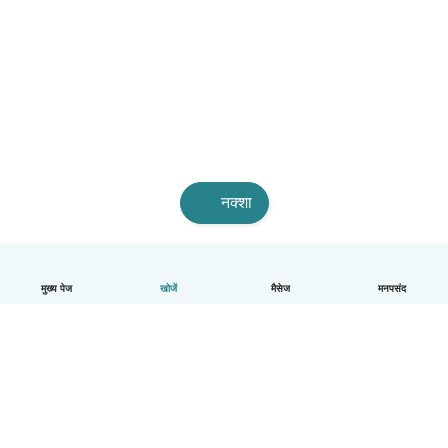
नक्शा
मुख्य पेज
खोजें
मैसेज
मनपसंद
हिन्दी