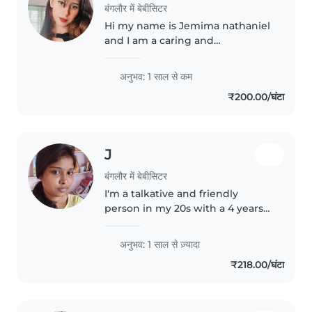
बंगलौर में बेबीसिटर
Hi my name is Jemima nathaniel
and I am a caring and
responsible babysitter with a
genuine love for working with
अनुभव: 1 साल से कम
children. I have experience
₹200.00/घंटा
taking care of kids of different
age groups..
J
बंगलौर में बेबीसिटर
I'm a talkative and friendly
person in my 20s with a 4 years
of experience caring for my
cousin children from toddler to
अनुभव: 1 साल से ज़्यादा
until their 3 Rd class . I'm
₹218.00/घंटा
comfortable with pets, cooking,..