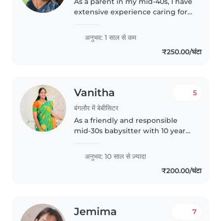
As a parent in my mid-40s, I have
extensive experience caring for
children of all ages, from babies
to pre-teens. I'm a responsible,
अनुभव: 1 साल से कम
friendly, and caring individual
₹250.00/घंटा
who loves spending..
Vanitha
5
बंगलौर में बेबीसिटर
As a friendly and responsible
mid-30s babysitter with 10 years
of experience, I'm excited to
provide loving care for your little
अनुभव: 10 साल से ज़्यादा
ones. I have cared for babies,
₹200.00/घंटा
toddlers, and preschoolers,..
Jemima
7