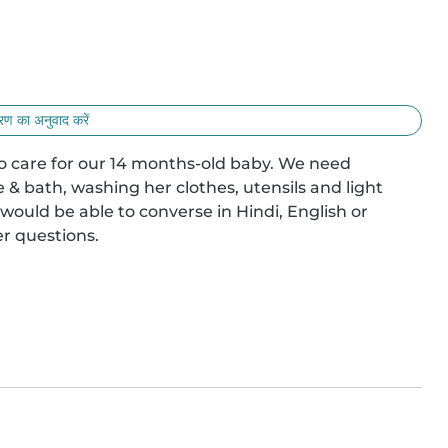
ण का अनुवाद करें
 to care for our 14 months-old baby. We need 
bath, washing her clothes, utensils and light 
would be able to converse in Hindi, English or 
er questions.