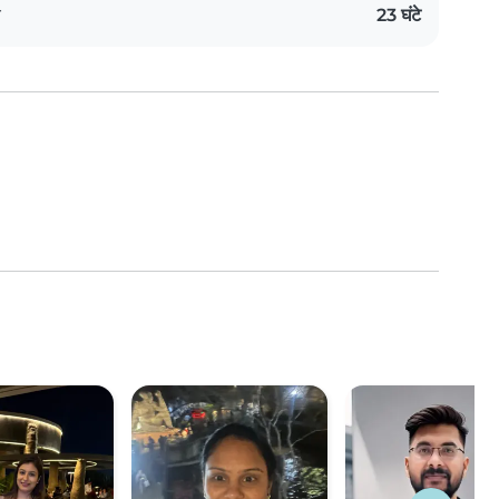
य
23 घंटे