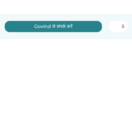
Govind से संपर्क करें
5
हिन्दी
यह कैसे काम करता है
मदद
नियम और गोपनीयता
कीमत
कंपनी की जानकारी
कंपनियों के लिए Babysits
सामुदायिक मानक