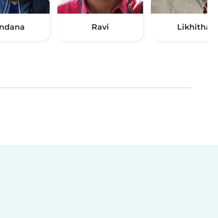
ndana
Ravi
Likhitha