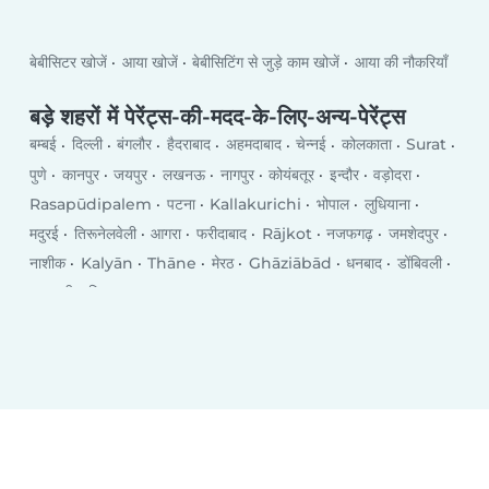
बेबीसिटर खोजें
आया खोजें
बेबीसिटिंग से जुड़े काम खोजें
आया की नौकरियाँ
बड़े शहरों में पेरेंट्स-की-मदद-के-लिए-अन्य-पेरेंट्स
बम्बई
दिल्ली
बंगलौर
हैदराबाद
अहमदाबाद
चेन्नई
कोलकाता
Surat
पुणे
कानपुर
जयपुर
लखनऊ
नागपुर
कोयंबतूर
इन्दौर
वड़ोदरा
Rasapūdipalem
पटना
Kallakurichi
भोपाल
लुधियाना
मदुरई
तिरूनेलवेली
आगरा
फरीदाबाद
Rājkot
नजफगढ़
जमशेदपुर
नाशीक
Kalyān
Thāne
मेरठ
Ghāziābād
धनबाद
डोंबिवली
वाराणसी
विजयवाडा