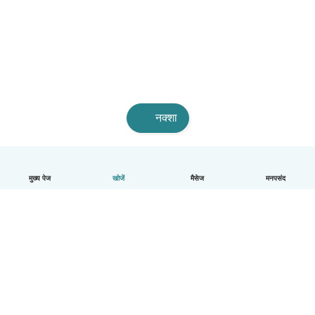
नक्शा
मुख्य पेज
खोजें
मैसेज
मनपसंद
हिन्दी
यह कैसे काम करता है
मदद
नियम और गोपनीयता
कीमत