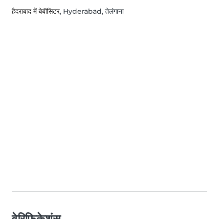
हैदराबाद में बेबीसिटर
, Hyderābād, तेलंगाना
वेरिफ़िकेशंस