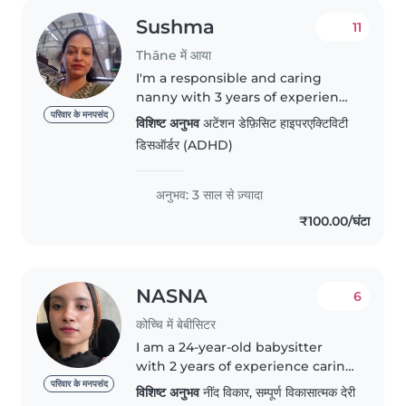
Sushma
11
Thāne में आया
I'm a responsible and caring
nanny with 3 years of experience
working with toddlers. I have a
परिवार के मनपसंद
विशिष्ट अनुभव
अटेंशन डेफ़िसिट हाइपरएक्टिविटी
B.A. and specialise in supporting
डिसऑर्डर (ADHD)
children with autism. I love
reading and music, and..
अनुभव: 3 साल से ज़्यादा
₹100.00/घंटा
NASNA
6
कोच्चि में बेबीसिटर
I am a 24-year-old babysitter
with 2 years of experience caring
for children. know it's a bit of a
परिवार के मनपसंद
विशिष्ट अनुभव
नींद विकार, सम्पूर्ण विकासात्मक देरी
gamble to leave your precious