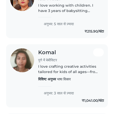
I love working with children. I
have 3 years of babysitting
experience, primarily with
babies and toddlers. I also have
अनुभव: 5 साल से ज़्यादा
experience with children with
₹215.90/घंटा
special needs, particularly,
epilepsy...
Komal
पुणे में बेबीसिटर
I love crafting creative activities
tailored for kids of all ages—from
music and storytelling to fun
विशिष्ट अनुभव
भाषा विकार
games. With 3 years of hands-on
experience, I thrive on making
learning playful...
अनुभव: 3 साल से ज़्यादा
₹1,041.00/घंटा