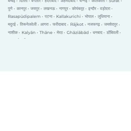
बम्बई
दिल्ली
बंगलौर
हैदराबाद
अहमदाबाद
चेन्नई
कोलकाता
Surat
पुणे
कानपुर
जयपुर
लखनऊ
नागपुर
कोयंबतूर
इन्दौर
वड़ोदरा
Rasapūdipalem
पटना
Kallakurichi
भोपाल
लुधियाना
मदुरई
तिरूनेलवेली
आगरा
फरीदाबाद
Rājkot
नजफगढ़
जमशेदपुर
नाशीक
Kalyān
Thāne
मेरठ
Ghāziābād
धनबाद
डोंबिवली
वाराणसी
विजयवाडा