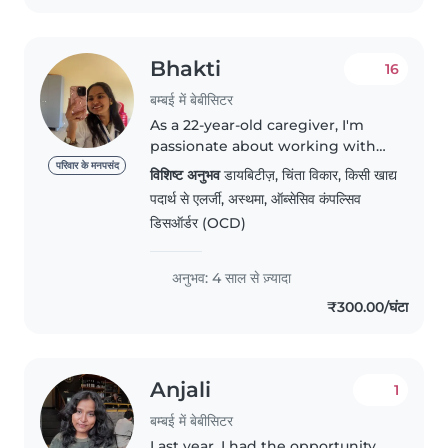
Bhakti
16
बम्बई में बेबीसिटर
As a 22-year-old caregiver, I'm
passionate about working with
children. With over a year of
परिवार के मनपसंद
विशिष्ट अनुभव
डायबिटीज़, चिंता विकार, किसी खाद्य
experience caring for babies,
पदार्थ से एलर्जी, अस्थमा, ऑब्सेसिव कंपल्सिव
toddlers, and preschoolers, I
डिसऑर्डर (OCD)
have a wide range of skills..
अनुभव: 4 साल से ज़्यादा
₹300.00/घंटा
Anjali
1
बम्बई में बेबीसिटर
Last year, I had the opportunity