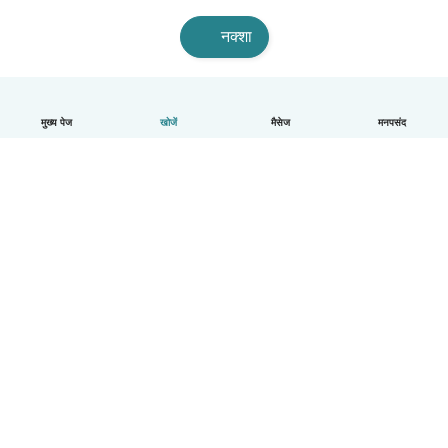
नक्शा
मुख्य पेज
खोजें
मैसेज
मनपसंद
हिन्दी
यह कैसे काम करता है
मदद
नियम और गोपनीयता
कीमत
कंपनी की जानकारी
कंपनियों के लिए Babysits
सामुदायिक मानक
© Babysits B.V.