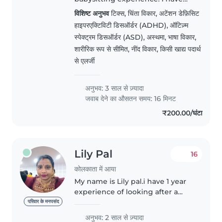
cared for preschoolers, grade-
विशिष्ट अनुभव
टिक्स, चिंता विकार, अटेंशन डेफ़िसिट
school children, and children
हाइपरएक्टिविटी डिसऑर्डर (ADHD), ऑटिज़्म
with special needs, including
स्पेक्ट्रम डिसऑर्डर (ASD), अस्थमा, भाषा विकार,
ADHD and speech impairments...
शारीरिक रूप से सीमित, नींद विकार, किसी खाद्य पदार्थ
से एलर्जी
अनुभव: 3 साल से ज़्यादा
जवाब देने का औसतन समय: 16 मिनट
₹200.00/घंटा
Lily Pal
16
कोलकाता में आया
My name is Lily pal.i have 1 year
experience of looking after a
baby...he was 2 yrs old ..I m
परिवार के मनपसंद
dedicated towards my
अनुभव: 2 साल से ज़्यादा