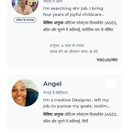
नोएडा में आया
I'm searching 4hr job. I bring
four years of joyful childcare
experience across all ages, with a
परिवार के मनपसंद
विशिष्ट अनुभव
ऑटिज़्म स्पेक्ट्रम डिसऑर्डर (ASD),
special knack for nurturing
बधिर और सुनने में कठिनाई, शारीरिक रूप से सीमित
children with unique needs like
autism and hearing challenges...
अनुभव: 4 साल से ज़्यादा
जवाब देने का औसतन समय: 8 घंटे
₹80.00/घंटा
Angel
चेन्नई में बेबीसिटर
I'm a creative Designer.. left my
job..to pursue my goals.. looking
for any part time Jobs to kinda
विशिष्ट अनुभव
ऑटिज़्म स्पेक्ट्रम डिसऑर्डर (ASD),
save some money to achieve my
बधिर और सुनने में कठिनाई, मिर्गी
goals.. the reason I chose