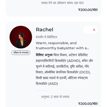
work..very much caring and I will
जवाब देने का औसतन समय: एक घंटा
fulfill my duty with
₹200.00/घंटा
responsibilities.wont..
Rachel
4
बंगलौर में बेबीसिटर
Warm, responsible, and
trustworthy babysitter with a
natural ability to connect with
परिवार के मनपसंद
विशिष्ट अनुभव
चिंता विकार, अटेंशन डेफ़िसिट
children and make them feel
हाइपरएक्टिविटी डिसऑर्डर (ADHD), बधिर और
safe, comfortable, and happy. I'm
सुनने में कठिनाई, डायबिटीज़, दृष्टि बाधित, नींद
patient, attentive, and creative,..
विकार, ऑब्सेसिव कंपल्सिव डिसऑर्डर (OCD),
किसी खाद्य पदार्थ से एलर्जी, ऑटिज़्म स्पेक्ट्रम
डिसऑर्डर (ASD)
अनुभव: 2 साल से ज़्यादा
₹200.00/घंटा