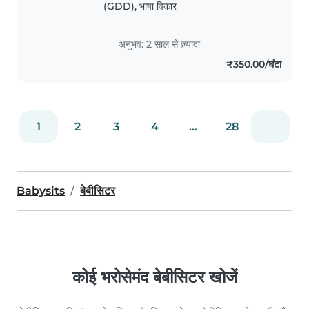
(GDD), भाषा विकार
with a stranger. But I'm no
stranger to children...
अनुभव: 2 साल से ज़्यादा
₹350.00/घंटा
1
2
3
4
...
28
Babysits
बेबीसिटर
कोई भरोसेमंद बेबीसिटर खोजें