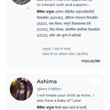
to interact with and support
(1)
children with special needs,
विशिष्ट अनुभव
अटेंशन डेफ़िसिट हाइपरएक्टिविटी
which strengthened my
डिसऑर्डर (ADHD), ऑटिज़्म स्पेक्ट्रम डिसऑर्डर
patience, understanding, and
(ASD), भाषा विकार, सम्पूर्ण विकासात्मक देरी
empathy. I genuinely enjoy
(GDD), चिंता विकार, ऑब्सेसिव कंपल्सिव डिसऑर्डर
working with..
(OCD), बधिर और सुनने में कठिनाई
अनुभव: 1 साल से ज़्यादा
जवाब देने का औसतन समय: 48 मिनट
₹150.00/घंटा
Ashima
लुधियाना में बेबीसिटर
i will treate your child as mine . i
also have a baby of 1 year
विशिष्ट अनुभव
किसी खाद्य पदार्थ से एलर्जी,