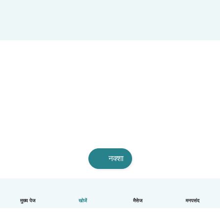
नक्शा
मुख्य पेज
खोजें
मैसेज
मनपसंद