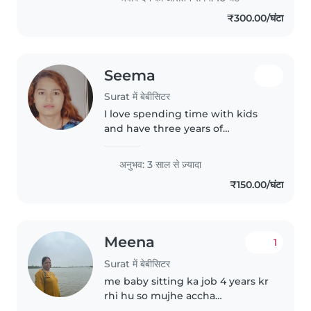
₹300.00/घंटा
Seema
Surat में बेबीसिटर
I love spending time with kids
and have three years of
babysitting experience with all
age groups. I offer fun activities
अनुभव: 3 साल से ज़्यादा
like drawing, music and games,
₹150.00/घंटा
and am comfortable with
cooking..
Meena
1
Surat में बेबीसिटर
me baby sitting ka job 4 years kr
rhi hu so mujhe accha
experience bhi he