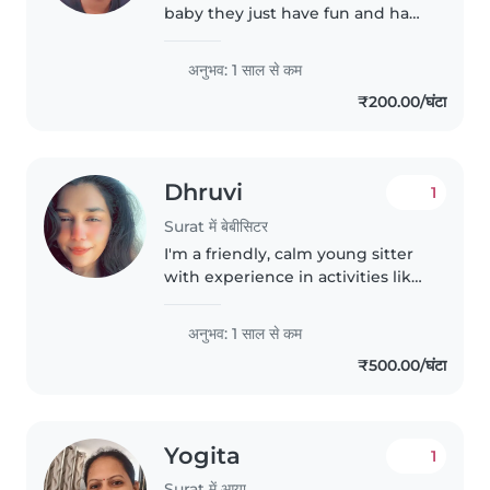
baby they just have fun and have
good time with me
अनुभव: 1 साल से कम
₹200.00/घंटा
Dhruvi
1
Surat में बेबीसिटर
I'm a friendly, calm young sitter
with experience in activities like
drawing, reading, and crafting.
Multilingual in English, Gujarati,
अनुभव: 1 साल से कम
Hindi and Marathi, I'm
₹500.00/घंटा
comfortable with pets,..
Yogita
1
Surat में आया