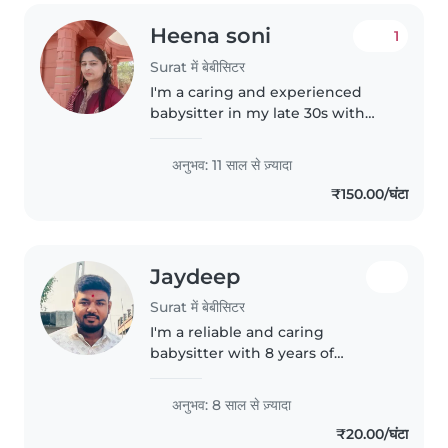
Heena soni
1
Surat में बेबीसिटर
I'm a caring and experienced
babysitter in my late 30s with
over 11 years of experience
looking after babies, toddlers,
अनुभव: 11 साल से ज़्यादा
and preschoolers. I have
₹150.00/घंटा
experience with children with
language..
Jaydeep
Surat में बेबीसिटर
I'm a reliable and caring
babysitter with 8 years of
experience, specialising in baby
care. I hold a Bachelor of
अनुभव: 8 साल से ज़्यादा
Business Administration degree
₹20.00/घंटा
and am first aid certified. I love