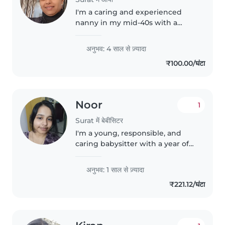
I'm a caring and experienced
nanny in my mid-40s with a
passion for working with
children. With 4 years of
अनुभव: 4 साल से ज़्यादा
experience, I've nurtured babies,
₹100.00/घंटा
toddlers, and preschoolers,
helping them..
Noor
1
Surat में बेबीसिटर
I'm a young, responsible, and
caring babysitter with a year of
experience looking after
toddlers and preschoolers. I'm
अनुभव: 1 साल से ज़्यादा
comfortable with pets and can
₹221.12/घंटा
assist with homework. I have
experience..