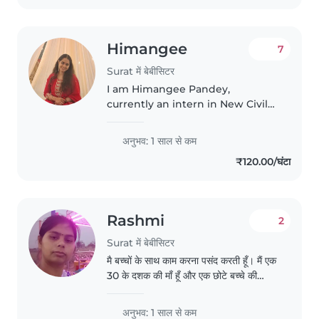
engaging..
Himangee
7
Surat में बेबीसिटर
I am Himangee Pandey,
currently an intern in New Civil
Hospital. I have raised all my little
brothers and my sisters back at
अनुभव: 1 साल से कम
my home, that makes me a
₹120.00/घंटा
great fit for a babysitter, as..
Rashmi
2
Surat में बेबीसिटर
मै बच्चों के साथ काम करना पसंद करती हूँ। मैं एक
30 के दशक की माँ हूँ और एक छोटे बच्चे की
देखभाल का अनुभव रखती हूँ। मैं ड्रॉइंग, पढ़ना,
क्राफ्टिंग और खेल खेलना पसंद करती हूँ। मैं
अनुभव: 1 साल से कम