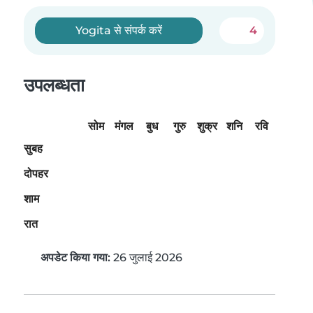
Yogita से संपर्क करें
4
उपलब्धता
सोम
मंगल
बुध
गुरु
शुक्र
शनि
रवि
सुबह
दोपहर
शाम
रात
अपडेट किया गया:
26 जुलाई 2026