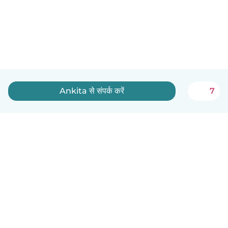
Ankita से संपर्क करें
7
हिन्दी
यह कैसे काम करता है
मदद
नियम और गोपनीयता
कीमत