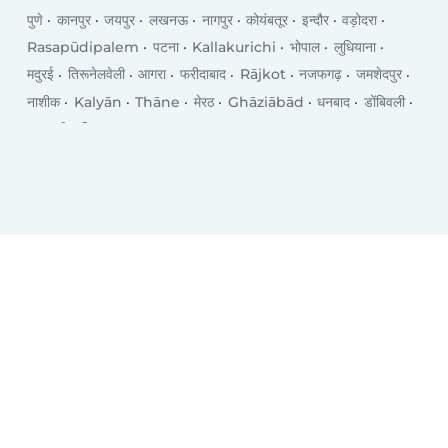
पुणे
कानपुर
जयपुर
लखनऊ
नागपुर
कोयंबतूर
इन्दौर
वड़ोदरा
Rasapūdipalem
पटना
Kallakurichi
भोपाल
लुधियाना
मदुरई
तिरूनेलवेली
आगरा
फरीदाबाद
Rājkot
नजफगढ़
जमशेदपुर
नाशीक
Kalyān
Thāne
मेरठ
Ghāziābād
धनबाद
डोंबिवली
वाराणसी
विजयवाडा