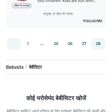
two children. Kids are sun shine
of my life.they make me feel
परिवार के मनपसंद
happy. I am experienced and I
अनुभव: 9 साल से ज़्यादा
love to serve my life for them.i
₹150.00/घंटा
have done diploma in social..
1
...
25
26
27
28
Babysits
बेबीसिटर
कोई भरोसेमंद बेबीसिटर खोजें
बेबीसिटर चाहिए? अपने परिवार के लिए परफ़ेक्ट बेबीसिटर को जल्दी और