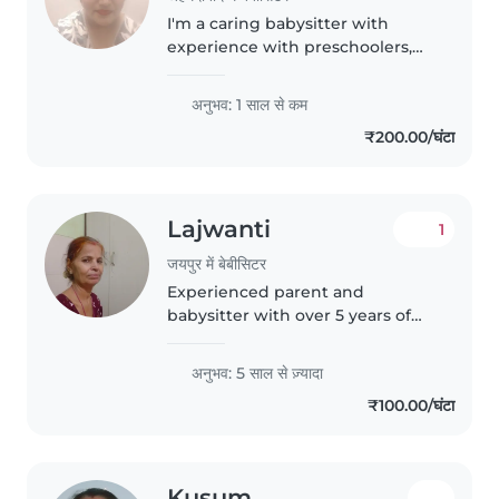
I'm a caring babysitter with
experience with preschoolers,
toddlers, and primary school-age
children. Fluent in Gujarati and
अनुभव: 1 साल से कम
Hindi, I enjoy crafts, games, and
₹200.00/घंटा
music to keep little..
Lajwanti
1
जयपुर में बेबीसिटर
Experienced parent and
babysitter with over 5 years of
experience caring for babies. I'm
responsible, creative, and great
अनुभव: 5 साल से ज़्यादा
with kids. Comfort
₹100.00/घंटा
Kusum