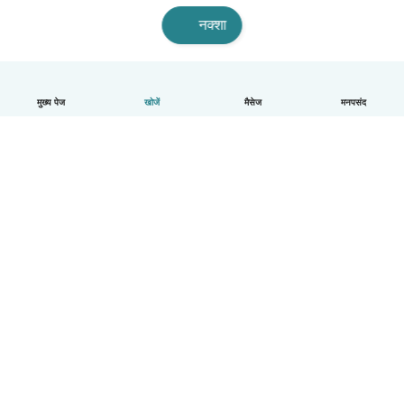
नक्शा
मुख्य पेज
खोजें
मैसेज
मनपसंद
हिन्दी
यह कैसे काम करता है
मदद
नियम और गोपनीयता
कीमत
कंपनी की जानकारी
कंपनियों के लिए Babysits
सामुदायिक मानक
© Babysits B.V.