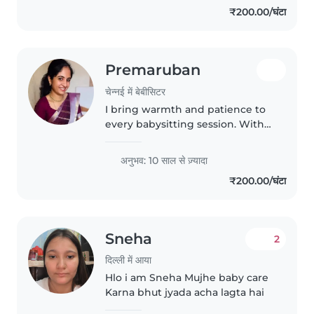
₹200.00/घंटा
Premaruban
चेन्नई में बेबीसिटर
I bring warmth and patience to
every babysitting session. With
10 years of experience
specialising in infant care and
अनुभव: 10 साल से ज़्यादा
training in nursing, I'm here to
₹200.00/घंटा
offer loving support and
nurturing...
Sneha
2
दिल्ली में आया
Hlo i am Sneha Mujhe baby care
Karna bhut jyada acha lagta hai