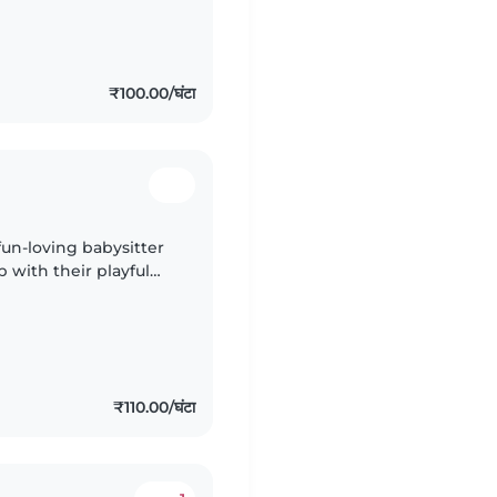
₹100.00/घंटा
un-loving babysitter
with their playful
 Tamil fluently. Ready
₹110.00/घंटा