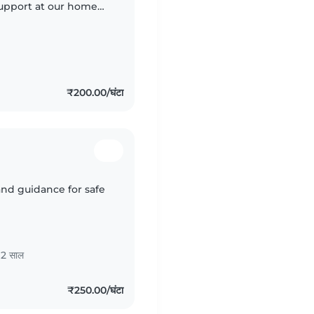
support at our home
y, friendly and
table with..
₹200.00/घंटा
and guidance for safe
12 साल
₹250.00/घंटा