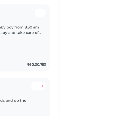
baby boy from 8.30 am
aby and take care of
ms.
₹60.00/घंटा
1
ds and do their