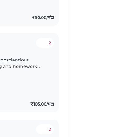
₹50.00/घंटा
2
conscientious
ing and homework
, energetic support
₹105.00/घंटा
2