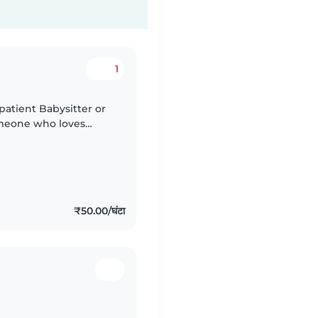
1
atient Babysitter or
omeone who loves
₹50.00/घंटा