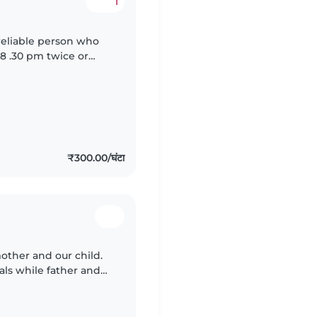
1
reliable person who
 8 .30 pm twice or
 okay if they wish to
₹300.00/घंटा
mother and our child.
als while father and