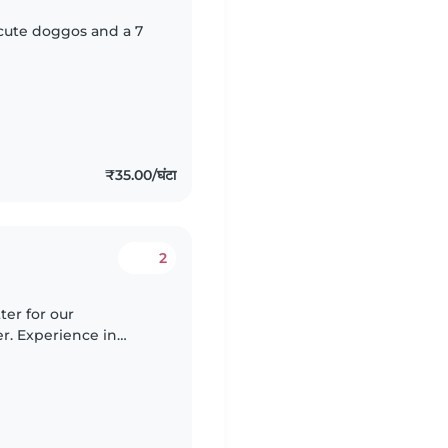
 cute doggos and a 7
₹35.00/घंटा
2
ter for our
er. Experience in
a plus! Our home is