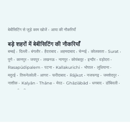
बेबीसिटिंग से जुड़े काम खोजें
आया की नौकरियाँ
बड़े शहरों में बेबीसिटिंग की नौकरियाँ
बम्बई
दिल्ली
बंगलौर
हैदराबाद
अहमदाबाद
चेन्नई
कोलकाता
Surat
पुणे
कानपुर
जयपुर
लखनऊ
नागपुर
कोयंबतूर
इन्दौर
वड़ोदरा
Rasapūdipalem
पटना
Kallakurichi
भोपाल
लुधियाना
मदुरई
तिरूनेलवेली
आगरा
फरीदाबाद
Rājkot
नजफगढ़
जमशेदपुर
नाशीक
Kalyān
Thāne
मेरठ
Ghāziābād
धनबाद
डोंबिवली
वाराणसी
विजयवाडा