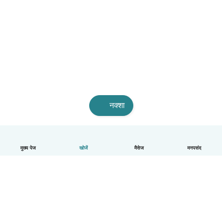
नक्शा
मुख्य पेज
खोजें
मैसेज
मनपसंद
हिन्दी